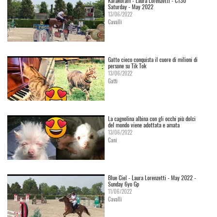
Karakoram - Laura Lorenzetti - C130
Saturday - May 2022
13/06/2022
Cavalli
Gatto cieco conquista il cuore di milioni di
persone su Tik Tok
13/06/2022
Gatti
La cagnolina albina con gli occhi più dolci
del mondo viene adottata e amata
13/06/2022
Cani
Blue Ciel - Laura Lorenzetti - May 2022 -
Sunday 6yo Gp
11/06/2022
Cavalli