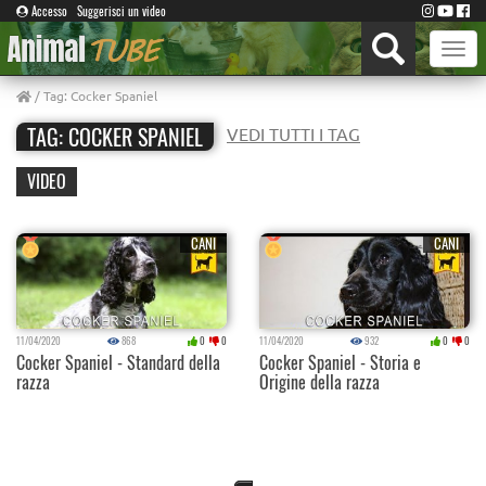
Accesso
Suggerisci un video
Toggle
naviga
/ Tag: Cocker Spaniel
TAG: COCKER SPANIEL
VEDI TUTTI I TAG
VIDEO
CANI
CANI
11/04/2020
868
0
0
11/04/2020
932
0
0
Cocker Spaniel - Standard della
Cocker Spaniel - Storia e
razza
Origine della razza