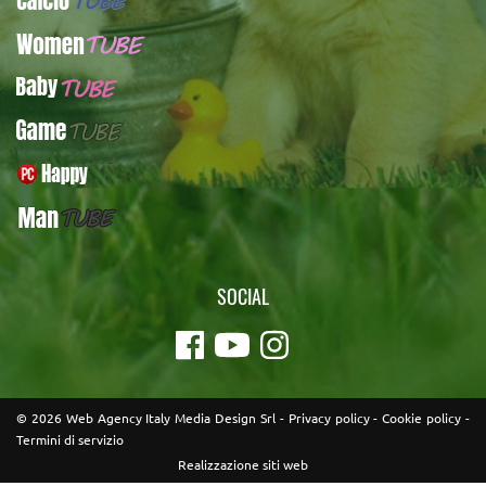
WomenTUBE
BabyTUBE
GameTUBE
PcHappy
ManTUBE
SOCIAL
© 2026 Web Agency Italy Media Design Srl -
Privacy policy
-
Cookie policy
-
Termini di servizio
Realizzazione siti web