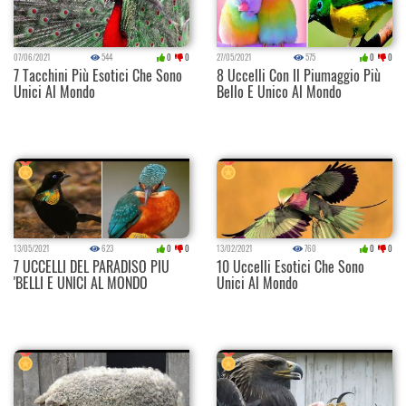
07/06/2021
544
0
0
27/05/2021
575
0
0
7 Tacchini Più Esotici Che Sono
8 Uccelli Con Il Piumaggio Più
Unici Al Mondo
Bello E Unico Al Mondo
13/05/2021
623
0
0
13/02/2021
760
0
0
7 UCCELLI DEL PARADISO PIU
10 Uccelli Esotici Che Sono
'BELLI E UNICI AL MONDO
Unici Al Mondo