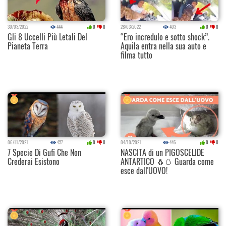
30/03/2022
444
0
0
28/03/2022
403
0
0
Gli 8 Uccelli Più Letali Del
“Ero incredulo e sotto shock”.
Pianeta Terra
Aquila entra nella sua auto e
filma tutto
06/11/2021
457
0
0
04/10/2021
446
0
0
7 Specie Di Gufi Che Non
NASCITA di un PIGOSCELIDE
Crederai Esistono
ANTARTICO 🐧🥚 Guarda come
esce dall'UOVO!