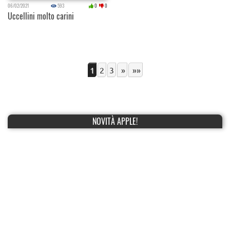
06/02/2021
593
0
0
Uccellini molto carini
1
2
3
»
»»
NOVITÀ APPLE!