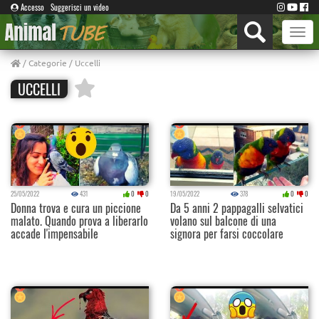
Accesso
Suggerisci un video
Toggle
naviga
/
Categorie
/ Uccelli
UCCELLI
25/05/2022
431
0
0
19/05/2022
378
0
0
Donna trova e cura un piccione
Da 5 anni 2 pappagalli selvatici
malato. Quando prova a liberarlo
volano sul balcone di una
accade l'impensabile
signora per farsi coccolare