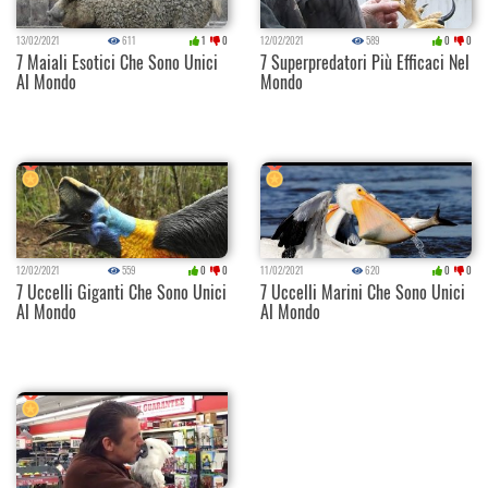
13/02/2021
611
1
0
12/02/2021
589
0
0
7 Maiali Esotici Che Sono Unici
7 Superpredatori Più Efficaci Nel
Al Mondo
Mondo
12/02/2021
559
0
0
11/02/2021
620
0
0
7 Uccelli Giganti Che Sono Unici
7 Uccelli Marini Che Sono Unici
Al Mondo
Al Mondo