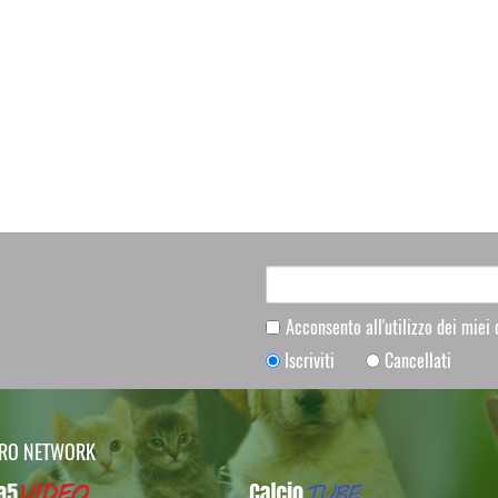
Acconsento all'utilizzo dei miei
Iscriviti
Cancellati
TRO NETWORK
Video
CalcioTUBE