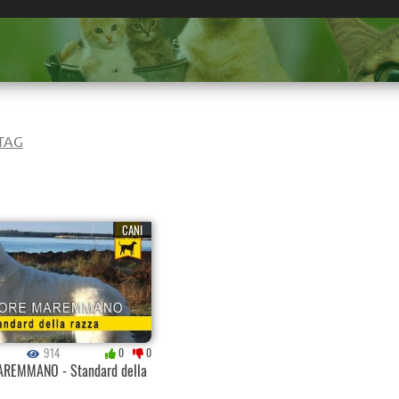
 TAG
CANI
914
0
0
REMMANO - Standard della