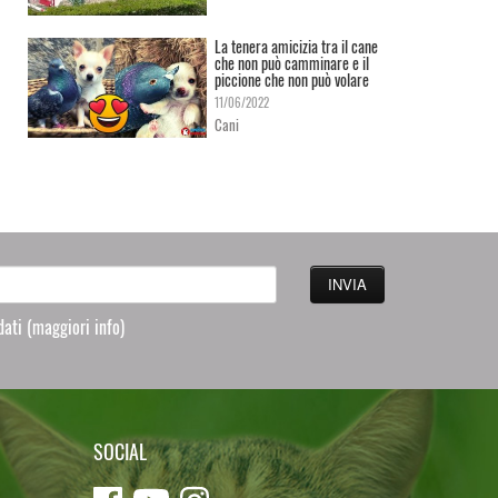
La tenera amicizia tra il cane
che non può camminare e il
piccione che non può volare
11/06/2022
Cani
 dati
(maggiori info)
SOCIAL