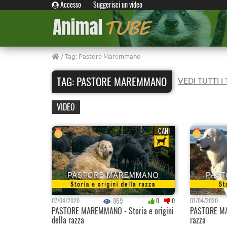
Accesso
Suggerisci un video
/ Tag: Pastore Maremmano
TAG: PASTORE MAREMMANO
VEDI TUTTI I
VIDEO
CANI
869
07/04/2020
0
0
07/04/2020
PASTORE MAREMMANO - Storia e origini
PASTORE MA
della razza
razza