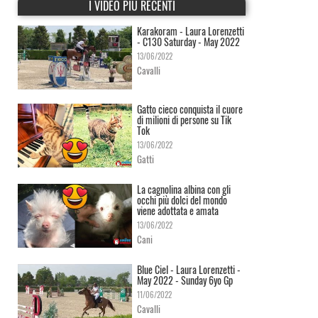
I VIDEO PIÙ RECENTI
Karakoram - Laura Lorenzetti
- C130 Saturday - May 2022
13/06/2022
Cavalli
Gatto cieco conquista il cuore
di milioni di persone su Tik
Tok
13/06/2022
Gatti
La cagnolina albina con gli
occhi più dolci del mondo
viene adottata e amata
13/06/2022
Cani
Blue Ciel - Laura Lorenzetti -
May 2022 - Sunday 6yo Gp
11/06/2022
Cavalli