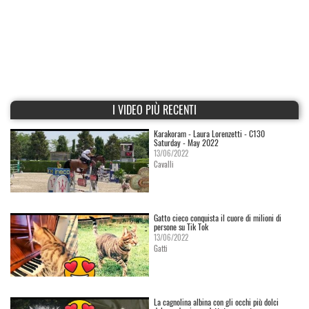
I VIDEO PIÙ RECENTI
Karakoram - Laura Lorenzetti - C130
Saturday - May 2022
13/06/2022
Cavalli
Gatto cieco conquista il cuore di milioni di
persone su Tik Tok
13/06/2022
Gatti
La cagnolina albina con gli occhi più dolci