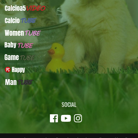
Calcioa5Video
CalcioTUBE
WomenTUBE
BabyTUBE
GameTUBE
PcHappy
ManTUBE
SOCIAL