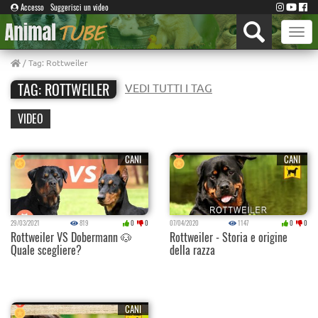
Accesso
Suggerisci un video
Toggle
naviga
/ Tag: Rottweiler
TAG: ROTTWEILER
VEDI TUTTI I TAG
VIDEO
CANI
CANI
29/03/2021
819
0
0
07/04/2020
1147
0
0
Rottweiler VS Dobermann 🐶
Rottweiler - Storia e origine
Quale scegliere?
della razza
CANI