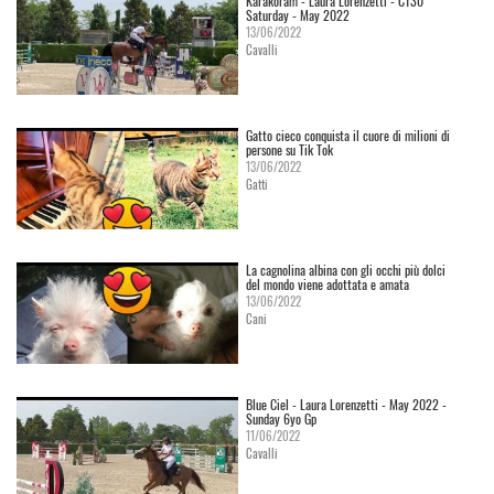
Karakoram - Laura Lorenzetti - C130
Saturday - May 2022
13/06/2022
Cavalli
Gatto cieco conquista il cuore di milioni di
persone su Tik Tok
13/06/2022
Gatti
La cagnolina albina con gli occhi più dolci
del mondo viene adottata e amata
13/06/2022
Cani
Blue Ciel - Laura Lorenzetti - May 2022 -
Sunday 6yo Gp
11/06/2022
Cavalli