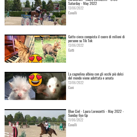
Saturday - May 2022
13/06/2022
Cavalli
Gatto cieco conquista il cuore di milioni di
persone su Tik Tok
13/06/2022
Gatti
La cagnolina albina con gli occhi più dolci
del mondo viene adottata e amata
13/06/2022
Cani
Blue Ciel - Laura Lorenzetti - May 2022 -
Sunday 6yo Gp
11/06/2022
Cavalli