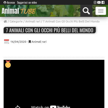
Accesso
Suggerisci un video
Toggle
naviga
/
Categorie
/
Animali rari
/ 7 Animali Con Gli Occhi Più Belli Del Mondo
7 ANIMALI CON GLI OCCHI PIÙ BELLI DEL MONDO
16/04/2020 -
Animali rari