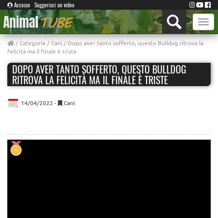
Accesso
Suggerisci un video
Toggle
naviga
/
Categorie
/
Cani
/ Dopo aver tanto sofferto, questo Bulldog ritrova la
felicità ma il finale è triste
DOPO AVER TANTO SOFFERTO, QUESTO BULLDOG
RITROVA LA FELICITÀ MA IL FINALE È TRISTE
14/04/2022 -
Cani