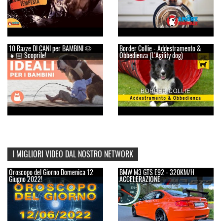
10 Razze DI CANI per BAMBINI 🐶
Border Collie - Addestramento &
👧🏼 Scoprile!
Obbedienza (L'Agility dog)
I MIGLIORI VIDEO DAL NOSTRO NETWORK
Oroscopo del Giorno Domenica 12
BMW M3 GTS E92 - 320KM/H
Giugno 2022!
ACCELERAZIONE