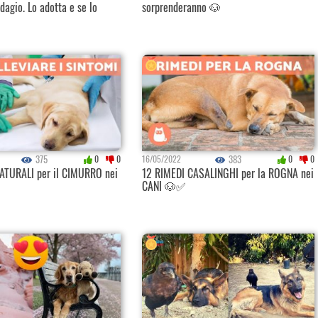
dagio. Lo adotta e se lo
sorprenderanno 🐶
375
383
0
0
16/05/2022
0
0
ATURALI per il CIMURRO nei
12 RIMEDI CASALINGHI per la ROGNA nei
CANI 🐶✅