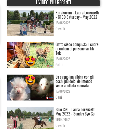
I VIDEO PIÙ RECENTI
Karakoram - Laura Lorenzetti
- C130 Saturday - May 2022
13/06/2022
Cavalli
Gatto cieco conquista il cuore
di milioni di persone su Tik
Tok
13/06/2022
Gatti
La cagnolina albina con gli
occhi più dolci del mondo
viene adottata e amata
13/06/2022
Cani
Blue Ciel - Laura Lorenzetti -
May 2022 - Sunday 6yo Gp
11/06/2022
Cavalli