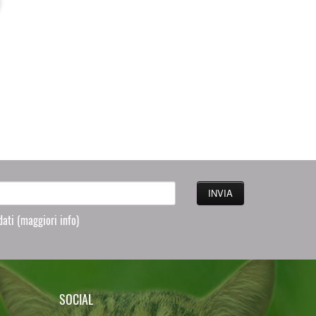
 dati
(maggiori info)
SOCIAL