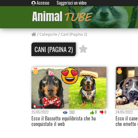
Accesso
Suggerisci un video
/
Categorie
/ Cani (Pagina 2)
CANI (PAGINA 2)
380
25/05/2022
0
0
24/05/2022
Ecco il Bassotto equilibrista che ha
Ecco il cane
conquistato il web
che emette 