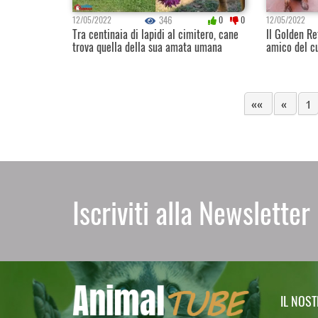
346
12/05/2022
0
0
12/05/2022
Tra centinaia di lapidi al cimitero, cane
Il Golden Re
trova quella della sua amata umana
amico del cu
««
«
1
Iscriviti alla Newsletter
IL NOS