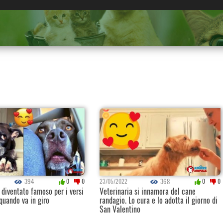
394
368
0
0
23/05/2022
0
0
 diventato famoso per i versi
Veterinaria si innamora del cane
quando va in giro
randagio. Lo cura e lo adotta il giorno di
San Valentino