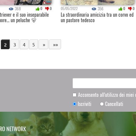
368
356
0
0
05/05/2022
0
0
triever e il suo inseparabile
La straordinaria amicizia tra un corvo ed
ore... un peluche 🐻
un pastore tedesco
2
3
4
5
»
»»
Acconsento all'utilizzo dei miei
Iscriviti
Cancellati
TRO NETWORK