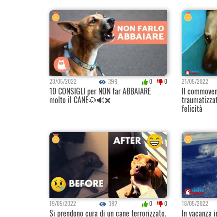
399
23/05/2022
0
0
21/05/2022
10 CONSIGLI per NON far ABBAIARE
Il commoven
molto il CANE🐶🔊❌
traumatizzat
felicità
382
19/05/2022
0
0
18/05/2022
Si prendono cura di un cane terrorizzato.
In vacanza i