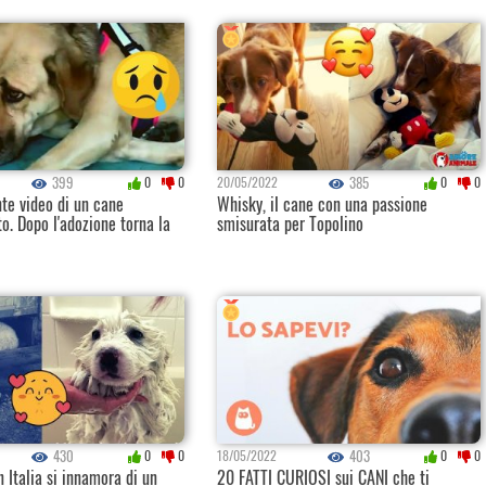
399
385
0
0
20/05/2022
0
0
te video di un cane
Whisky, il cane con una passione
o. Dopo l'adozione torna la
smisurata per Topolino
430
403
0
0
18/05/2022
0
0
n Italia si innamora di un
20 FATTI CURIOSI sui CANI che ti