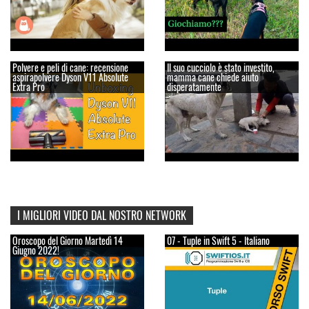
Polvere e peli di cane: recensione
Il suo cucciolo è stato investito,
aspirapolvere Dyson V11 Absolute
mamma cane chiede aiuto
Extra Pro
disperatamente
I MIGLIORI VIDEO DAL NOSTRO NETWORK
Oroscopo del Giorno Martedì 14
07 - Tuple in Swift 5 - Italiano
Giugno 2022!