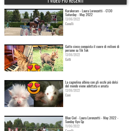
I VIDEO PIÙ RECENTI
Karakoram - Laura Lorenzetti - C130
Saturday - May 2022
13/06/2022
Cavalli
Gatto cieco conquista il cuore di milioni di
persone su Tik Tok
13/06/2022
Gatti
La cagnolina albina con gli occhi più dolci
del mondo viene adottata e amata
13/06/2022
Cani
Blue Ciel - Laura Lorenzetti - May 2022 -
Sunday 6yo Gp
11/06/2022
Cavalli