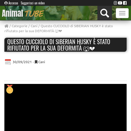
Accesso
Suggerisci un video
Toggle
naviga
/
Categorie
/
Cani
/ Questo CUCCIOLO di SIBERIAN HUSKY è stato
rifiutato per la sua DEFORMITÀ 🐺💔
QUESTO CUCCIOLO DI SIBERIAN HUSKY È STATO
RIFIUTATO PER LA SUA DEFORMITÀ 🐺💔
30/09/2021 -
Cani