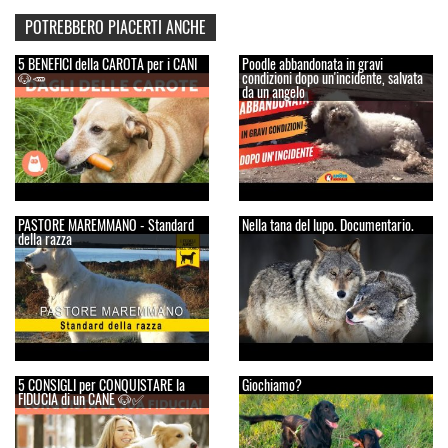
POTREBBERO PIACERTI ANCHE
5 BENEFICI della CAROTA per i CANI
Poodle abbandonata in gravi
🐶🥕
condizioni dopo un'incidente, salvata
da un angelo
PASTORE MAREMMANO - Standard
Nella tana del lupo. Documentario.
della razza
5 CONSIGLI per CONQUISTARE la
Giochiamo?
FIDUCIA di un CANE 🐶✅