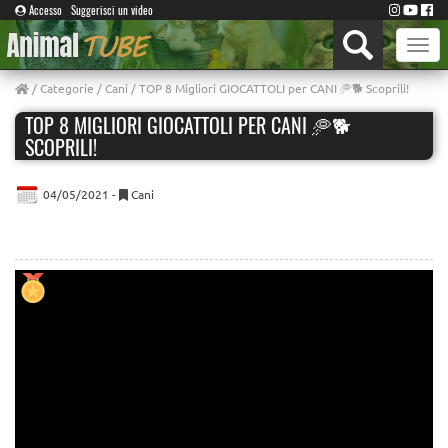
Accesso
Suggerisci un video
Toggle
naviga
/
Categorie
/
Cani
/ TOP 8 Migliori GIOCATTOLI per CANI 🥏🐕 Scoprili!
TOP 8 MIGLIORI GIOCATTOLI PER CANI 🥏🐕
SCOPRILI!
04/05/2021 -
Cani