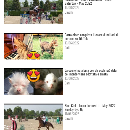
Saturday - May 2022
13/06/2022
Cavalli
Gatto cieco conquista il cuore di milioni di
persone su Tik Tok
13/06/2022
Gatti
La cagnolina albina con gli occhi più dolci
del mondo viene adottata e amata
13/06/2022
Cani
Blue Ciel - Laura Lorenzetti - May 2022 -
Sunday 6yo Gp
11/06/2022
Cavalli