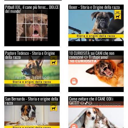
Pitbull XXL, il cane più feroc... DOLCE
Boxer - Storia e Origine della razza
del mondo!
Pastore Tedesco - Storia e Origine
10 CURIOSITÀ sui CANI che non
della razza
conoscevi 🐶 Ti stupiranno!
San Bernardo - Storia e origine della
Come evitare che il CANE ODI i
razza
GATTI? 🐶💕🐱