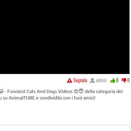
Segnala
admin
0
0
 - Funniest Cats And Dogs Videos 😍😇 della categoria dei
tu su AnimalTUBE e condividilo con i tuoi amici!