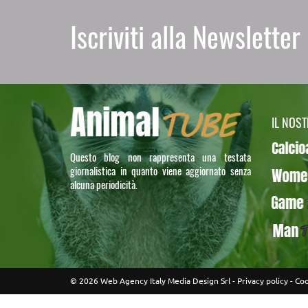
Iscriviti alla Newsletter
IL NOS
Calcioa5
Questo blog non rappresenta una testata
giornalistica in quanto viene aggiornato senza
WomenT
alcuna periodicità.
GameTU
ManTUB
© 2026 Web Agency Italy Media Design Srl -
Privacy policy
-
Coo