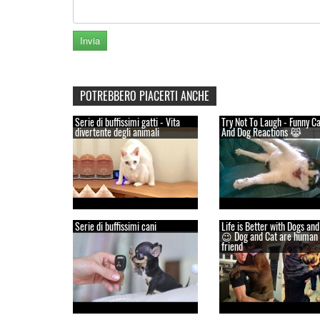
POTREBBERO PIACERTI ANCHE
Serie di buffissimi gatti - Vita
Try Not To Laugh - Funny Ca
divertente degli animali
And Dog Reactions 😹
Serie di buffissimi cani
Life is Better with Dogs and
😉 Dog and Cat are human 
friend