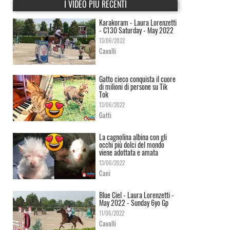
I VIDEO PIÙ RECENTI
Karakoram - Laura Lorenzetti
- C130 Saturday - May 2022
13/06/2022
Cavalli
Gatto cieco conquista il cuore
di milioni di persone su Tik
Tok
13/06/2022
Gatti
La cagnolina albina con gli
occhi più dolci del mondo
viene adottata e amata
13/06/2022
Cani
Blue Ciel - Laura Lorenzetti -
May 2022 - Sunday 6yo Gp
11/06/2022
Cavalli