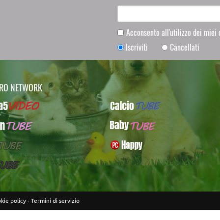
Acconsento all'utilizzo dei miei
Iscriviti
Cancellati
TRO NETWORK
Video
CalcioTUBE
UBE
BabyTUBE
BE
PcHappy
E
kie policy
-
Termini di servizio