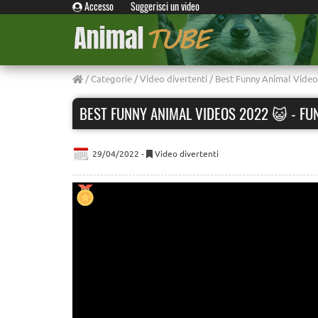
Accesso
Suggerisci un video
/
Categorie
/
Video divertenti
/ Best Funny Animal Video
BEST FUNNY ANIMAL VIDEOS 2022 😺 - FU
29/04/2022 -
Video divertenti