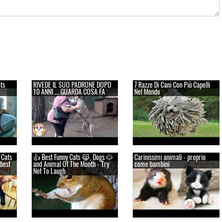
ts
RIVEDE IL SUO PADRONE DOPO
7 Razze Di Cani Con Più Capelli
10 ANNI ... GUARDA COSA FA
Nel Mondo
 Cats
👍 Best Funny Cats 😹, Dogs 🐶
Carinissimi animali - proprio
best
and Animal Of The Month - Try
come bambini
Not To Laugh