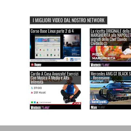
I MIGLIORI VIDEO DAL NOSTRO NETWORK
Corso Base Linux parte 2 di 4
La ricetta ORIGINALE della
MARGHERITA alla NAPOLET
segreti dello Chef Davide
Civitiello😍
Cardio A Casa Avanzato! Esercizi
Mercedes AMG GT BLACK S
Con Musica A Media e Alta
- Recensione
Intensità