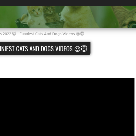
s 2022 😺 - Funniest Cats And Dogs Videos 😍😇
NNIEST CATS AND DOGS VIDEOS 😍😇