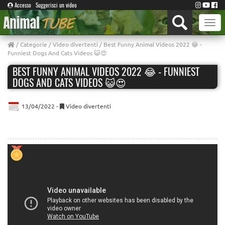
Accesso
Suggerisci un video
Toggle
naviga
/
Categorie
/
Video divertenti
/ Best Funny Animal Videos 2022 😂 -
Funniest Dogs And Cats Videos 😺😍
BEST FUNNY ANIMAL VIDEOS 2022 😂 - FUNNIEST
DOGS AND CATS VIDEOS 😺😍
13/04/2022 -
Video divertenti