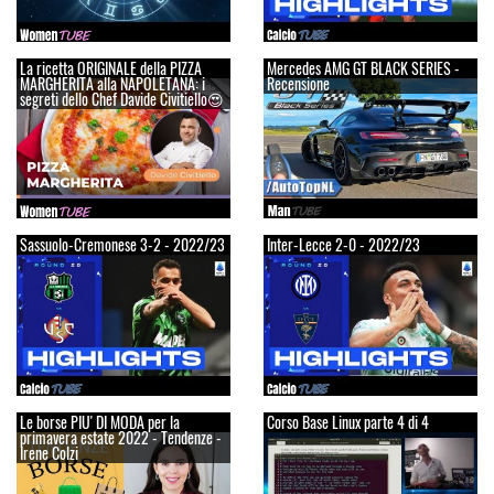
La ricetta ORIGINALE della PIZZA
Mercedes AMG GT BLACK SERIES -
MARGHERITA alla NAPOLETANA: i
Recensione
segreti dello Chef Davide Civitiello😍
Sassuolo-Cremonese 3-2 - 2022/23
Inter-Lecce 2-0 - 2022/23
Le borse PIU' DI MODA per la
Corso Base Linux parte 4 di 4
primavera estate 2022 - Tendenze -
Irene Colzi