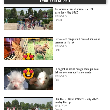
I VIDEO PIÙ RECENTI
Karakoram - Laura Lorenzetti - C130
Saturday - May 2022
13/06/2022
Cavalli
Gatto cieco conquista il cuore di milioni di
persone su Tik Tok
13/06/2022
Gatti
La cagnolina albina con gli occhi più dolci
del mondo viene adottata e amata
13/06/2022
Cani
Blue Ciel - Laura Lorenzetti - May 2022 -
Sunday 6yo Gp
11/06/2022
Cavalli