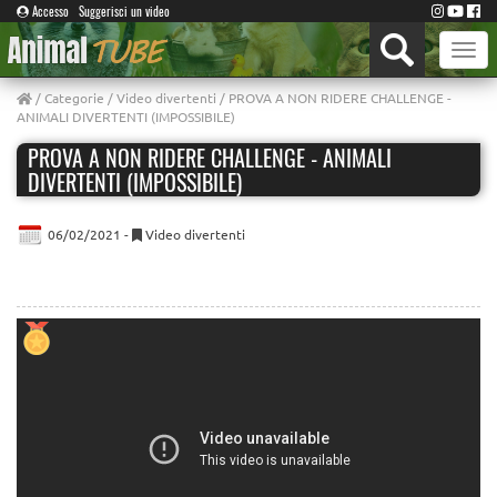
Accesso
Suggerisci un video
Toggle
naviga
/
Categorie
/
Video divertenti
/ PROVA A NON RIDERE CHALLENGE -
ANIMALI DIVERTENTI (IMPOSSIBILE)
PROVA A NON RIDERE CHALLENGE - ANIMALI
DIVERTENTI (IMPOSSIBILE)
06/02/2021 -
Video divertenti