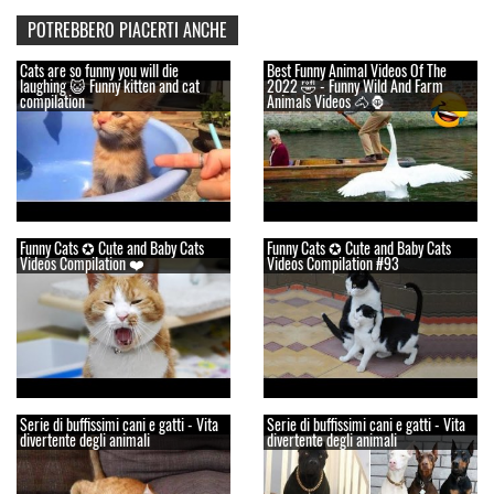
POTREBBERO PIACERTI ANCHE
Cats are so funny you will die
Best Funny Animal Videos Of The
laughing 😺 Funny kitten and cat
2022 🤣 - Funny Wild And Farm
compilation
Animals Videos 🐴🦍
Funny Cats ✪ Cute and Baby Cats
Funny Cats ✪ Cute and Baby Cats
Videos Compilation ❤️
Videos Compilation #93
Serie di buffissimi cani e gatti - Vita
Serie di buffissimi cani e gatti - Vita
divertente degli animali
divertente degli animali