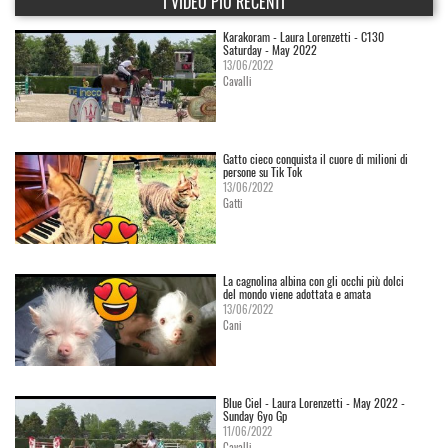
I VIDEO PIÙ RECENTI
Karakoram - Laura Lorenzetti - C130
Saturday - May 2022
13/06/2022
Cavalli
Gatto cieco conquista il cuore di milioni di
persone su Tik Tok
13/06/2022
Gatti
La cagnolina albina con gli occhi più dolci
del mondo viene adottata e amata
13/06/2022
Cani
Blue Ciel - Laura Lorenzetti - May 2022 -
Sunday 6yo Gp
11/06/2022
Cavalli