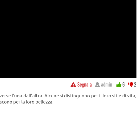
Segnala
admin
6
2
rse l’una dall’altra. Alcune si distinguono per il loro stile di vita,
scono per la loro bellezza.