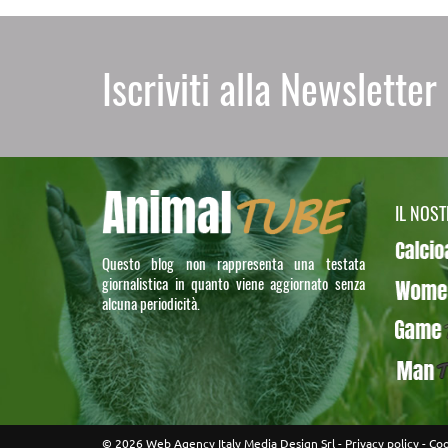
Iscriviti alla Newsletter
IL NOS
Calcioa5
Questo blog non rappresenta una testata
giornalistica in quanto viene aggiornato senza
WomenT
alcuna periodicità.
GameTU
ManTUB
© 2026 Web Agency Italy Media Design Srl -
Privacy policy
-
Coo