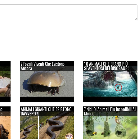
7 Fossili Viventi Che Esistono
10 ANIMALI CHE ERANO PIÙ
Ancora
SPAVENTOSI DEI DINOSAURI!
no
ANIMALI GIGANTI CHE ESISTONO
7 Nidi Di Animali Più Incredibili Al
re
DAVVERO !
Mondo