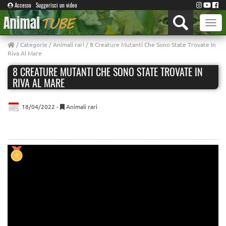
Accesso
Suggerisci un video
Toggle
naviga
/
Categorie
/
Animali rari
/ 8 Creature Mutanti Che Sono State Trovate In
Riva Al Mare
8 CREATURE MUTANTI CHE SONO STATE TROVATE IN
RIVA AL MARE
18/04/2022 -
Animali rari