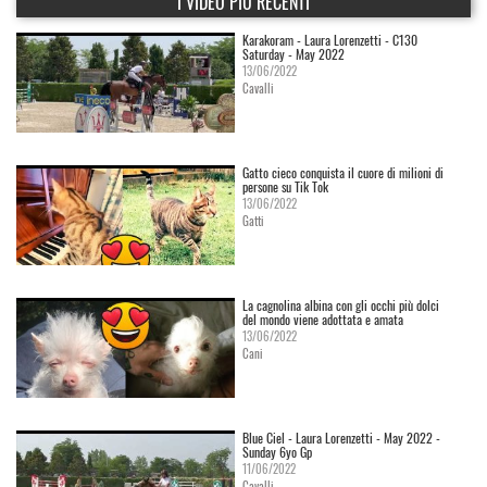
I VIDEO PIÙ RECENTI
Karakoram - Laura Lorenzetti - C130
Saturday - May 2022
13/06/2022
Cavalli
Gatto cieco conquista il cuore di milioni di
persone su Tik Tok
13/06/2022
Gatti
La cagnolina albina con gli occhi più dolci
del mondo viene adottata e amata
13/06/2022
Cani
Blue Ciel - Laura Lorenzetti - May 2022 -
Sunday 6yo Gp
11/06/2022
Cavalli